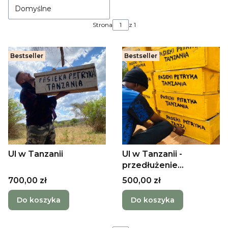
Domyślne
Strona
z 1
Bestseller
Bestseller
Ul w Tanzanii
Ul w Tanzanii -
przedłużenie
subskrypcji na kolejny
Cena
Cena
700,00 zł
500,00 zł
rok
Do koszyka
Do koszyka