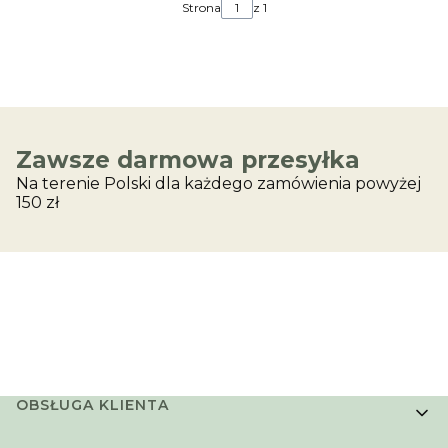
Strona
z 1
Zawsze darmowa przesyłka
Na terenie Polski dla każdego zamówienia powyżej
150 zł
Linki w stopce
OBSŁUGA KLIENTA