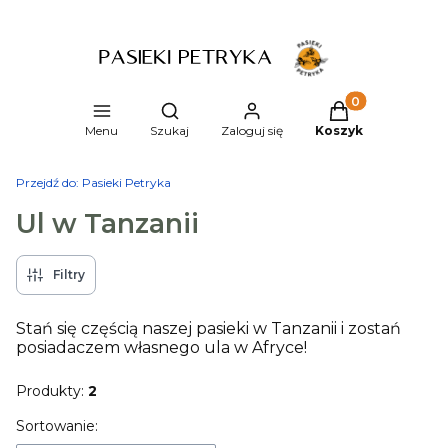
Produkty w kosz
Otwórz wyszukiwarkę
Menu
Szukaj
Zaloguj się
Koszyk
Przejdź do:
Pasieki Petryka
Ul w Tanzanii
Filtry
Stań się częścią naszej pasieki w Tanzanii i zostań
posiadaczem własnego ula w Afryce!
Produkty:
2
Lista produktów
Sortowanie: