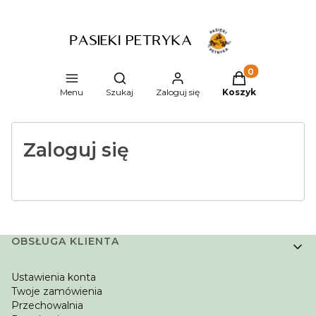
Produkty w kosz
Otwórz wyszukiwarkę
Menu
Szukaj
Zaloguj się
Koszyk
Zaloguj się
Linki w stopce
OBSŁUGA KLIENTA
Ustawienia konta
Twoje zamówienia
Przechowalnia