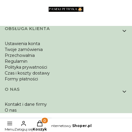
Linki w stopce
OBSŁUGA KLIENTA
Ustawienia konta
Twoje zamówienia
Przechowalnia
Regulamin
Polityka prywatności
Czas i koszty dostawy
Formy płatności
O NAS
Kontakt i dane firmy
O nas
Produkty w koszyku: 0. Zobacz szczegóły
Sklep internetowy
Shoper.pl
Menu
Zaloguj się
Koszyk