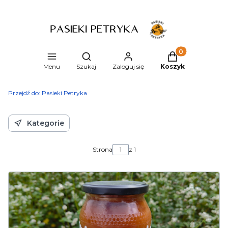
Produkty w kosz
Otwórz wyszukiwarkę
Menu
Szukaj
Zaloguj się
Koszyk
Przejdź do:
Pasieki Petryka
Kategorie
Strona
z 1