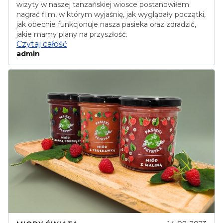
wizyty w naszej tanzańskiej wiosce postanowiłem
nagrać film, w którym wyjaśnię, jak wyglądały początki,
jak obecnie funkcjonuje nasza pasieka oraz zdradzić,
jakie mamy plany na przyszłość.
Czytaj całość
admin