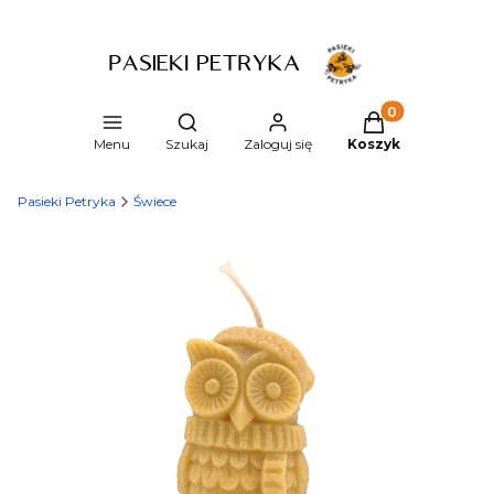
Produkty w kosz
Otwórz wyszukiwarkę
Menu
Szukaj
Zaloguj się
Koszyk
Pasieki Petryka
Świece