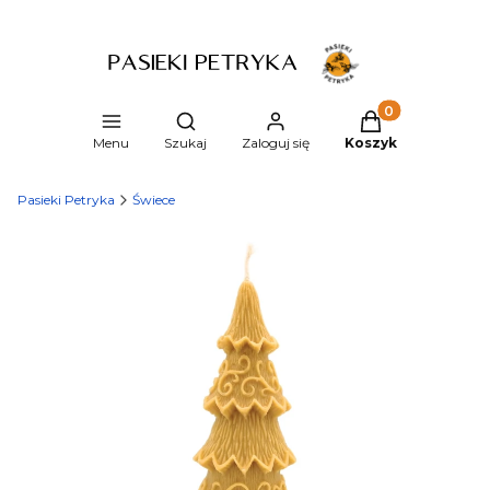
Produkty w kosz
Otwórz wyszukiwarkę
Menu
Szukaj
Zaloguj się
Koszyk
Pasieki Petryka
Świece